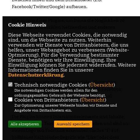
Facebook/Twitter/Google) aufbauen.
Wir nutzen diese Plugins, um Ihnen die Möglichkeit zu
Cookie Hinweis
geben, mit den sozialen Netzwerken und anderen
Nutzern zu interagieren, so dass wir unser Angebot
Diese Webseite verwendet Cookies, die notwendig
sind, um die Webseite zu nutzen. Weiterhin
verbessern und für Sie als Nutzer interessanter
verwenden wir Dienste von Drittanbietern, die uns
ausgestalten können. Rechtsgrundlage für die Nutzung
helfen, unser Webangebot zu verbessern (Website-
Optmierung). Für die Verwendung bestimmter
der Plug-ins ist Art. 6 Abs. 1 S. 1 lit. f DS-GVO.
Dienste, benötigen wir Ihre Einwilligung. Ihre
Einwilligung können Sie jederzeit widerrufen. Weitere
Facebook
Informationen finden Sie in unserer
Datenschutzerklärung
.
Hierbei setzen wir Plugins des sozialen Netzwerks
Technisch notwendige Cookies (
Übersicht
)
Facebook ein. Facebook wird betrieben von Facebook
Die notwendigen Cookies werden allein für den
ordnungsgemäßen Gebrauch der Webseite benötigt.
Ireland Ltd., 4 Grand Canal Square, Grand Canal
Cookies von Drittanbietern (
Übersicht
)
Harbour, Dublin 2, Irland.
Zur Optimierung unserer Webseite binden wir Dienste und
Angebote von Drittanbietern ein.
Die Plugins können Interaktionselemente und Inhalte
(Bilder, Videos, Textbeiträge etc.) darstellen und sind an
Alle akzeptieren
Auswahl speichern
einem Logo von Facebook erkennbar. (helles "f" auf
hellblauer Kachel oder Begriffe wie "Like" oder dem