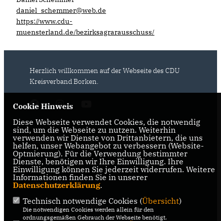
daniel_schemmer@web.de
https://www.cdu-
muensterland.de/bezirksagrarausschuss/
Herzlich willkommen auf der Webseite des CDU
Kreisverband Borken.
Cookie Hinweis
Diese Webseite verwendet Cookies, die notwendig
sind, um die Webseite zu nutzen. Weiterhin
verwenden wir Dienste von Drittanbietern, die uns
IMPRESSUM
DATENSCHUTZ
KONTAKT
helfen, unser Webangebot zu verbessern (Website-
Optmierung). Für die Verwendung bestimmter
Dienste, benötigen wir Ihre Einwilligung. Ihre
CDU Deutschlands
Einwilligung können Sie jederzeit widerrufen. Weitere
Informationen finden Sie in unserer
CDU NRW
Datenschutzerklärung
.
Technisch notwendige Cookies (
Übersicht
)
CDU Fraktion NRW
Die notwendigen Cookies werden allein für den
ordnungsgemäßen Gebrauch der Webseite benötigt.